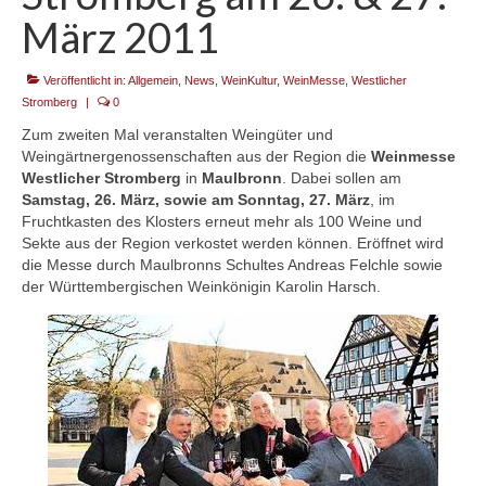
März 2011
Kontakt
Veröffentlicht in:
Allgemein
,
News
,
WeinKultur
,
WeinMesse
,
Westlicher
Stromberg
|
0
Zum zweiten Mal veranstalten Weingüter und
Weingärtnergenossenschaften aus der Region die
Weinmesse
Westlicher Stromberg
in
Maulbronn
. Dabei sollen am
Samstag, 26. März, sowie am Sonntag, 27. März
, im
Fruchtkasten des Klosters erneut mehr als 100 Weine und
Sekte aus der Region verkostet werden können. Eröffnet wird
die Messe durch Maulbronns Schultes Andreas Felchle sowie
der Württembergischen Weinkönigin Karolin Harsch.