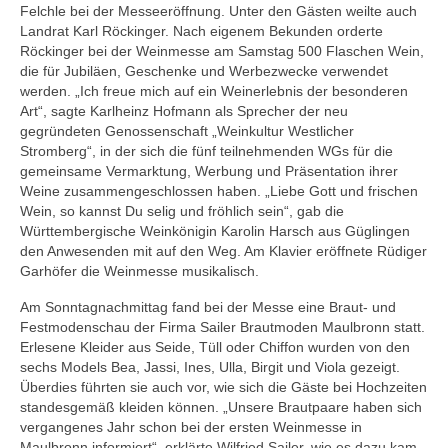
Felchle bei der Messeeröffnung. Unter den Gästen weilte auch
Landrat Karl Röckinger. Nach eigenem Bekunden orderte
Röckinger bei der Weinmesse am Samstag 500 Flaschen Wein,
die für Jubiläen, Geschenke und Werbezwecke verwendet
werden. „Ich freue mich auf ein Weinerlebnis der besonderen
Art“, sagte Karlheinz Hofmann als Sprecher der neu
gegründeten Genossenschaft „Weinkultur Westlicher
Stromberg“, in der sich die fünf teilnehmenden WGs für die
gemeinsame Vermarktung, Werbung und Präsentation ihrer
Weine zusammengeschlossen haben. „Liebe Gott und frischen
Wein, so kannst Du selig und fröhlich sein“, gab die
Württembergische Weinkönigin Karolin Harsch aus Güglingen
den Anwesenden mit auf den Weg. Am Klavier eröffnete Rüdiger
Garhöfer die Weinmesse musikalisch.
Am Sonntagnachmittag fand bei der Messe eine Braut- und
Festmodenschau der Firma Sailer Brautmoden Maulbronn statt.
Erlesene Kleider aus Seide, Tüll oder Chiffon wurden von den
sechs Models Bea, Jassi, Ines, Ulla, Birgit und Viola gezeigt.
Überdies führten sie auch vor, wie sich die Gäste bei Hochzeiten
standesgemäß kleiden können. „Unsere Brautpaare haben sich
vergangenes Jahr schon bei der ersten Weinmesse in
Maulbronn informiert“, erklärte Wilfried Sailer, wie es dazu kam,