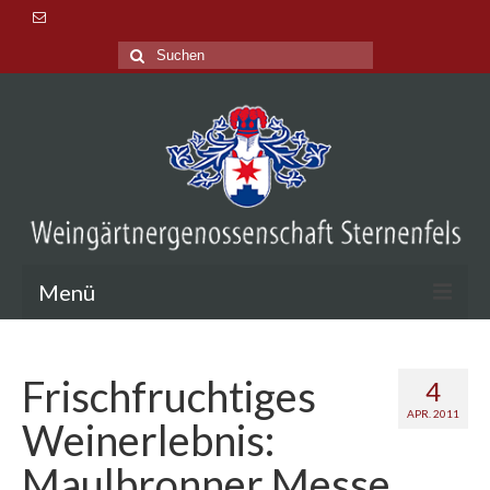
Suche
nach:
Menü
Aktuelles
Frischfruchtiges
4
Veranstaltungen
APR. 2011
Weinerlebnis:
Lage & Tradition
Maulbronner Messe
Probieren & Kaufen