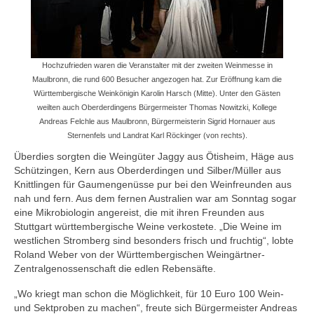
Hochzufrieden waren die Veranstalter mit der zweiten Weinmesse in
Maulbronn, die rund 600 Besucher angezogen hat. Zur Eröffnung kam die
Württembergische Weinkönigin Karolin Harsch (Mitte). Unter den Gästen
weilten auch Oberderdingens Bürgermeister Thomas Nowitzki, Kollege
Andreas Felchle aus Maulbronn, Bürgermeisterin Sigrid Hornauer aus
Sternenfels und Landrat Karl Röckinger (von rechts).
Überdies sorgten die Weingüter Jaggy aus Ötisheim, Häge aus
Schützingen, Kern aus Oberderdingen und Silber/Müller aus
Knittlingen für Gaumengenüsse pur bei den Weinfreunden aus
nah und fern. Aus dem fernen Australien war am Sonntag sogar
eine Mikrobiologin angereist, die mit ihren Freunden aus
Stuttgart württembergische Weine verkostete. „Die Weine im
westlichen Stromberg sind besonders frisch und fruchtig“, lobte
Roland Weber von der Württembergischen Weingärtner-
Zentralgenossenschaft die edlen Rebensäfte.
„Wo kriegt man schon die Möglichkeit, für 10 Euro 100 Wein-
und Sektproben zu machen“, freute sich Bürgermeister Andreas