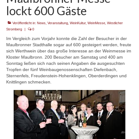
lockt 600 Gäste
Kontakt
Veröffentlicht in:
News
,
Veranstaltung
,
WeinKultur
,
WeinMesse
,
Westlicher
Stromberg
|
0
Im Vergleich zum Vorjahr konnte die Zahl der Besucher in der
Maulbronner Stadthalle sogar auf 600 gesteigert werden, freute
sich Werthwein über das große Interesse an der Weinmesse im
Kloster Maulbronn. 200 Besucher am Samstag und 400 am
Sonntag ließen sich nach seinen Angaben die ausgesuchten
Tropfen der fünf Weinbaugenossenschaften Diefenbach,
Sternenfels, Freudenstein-Hohenklingen, Oberderdingen und
Knittlingen schmecken.