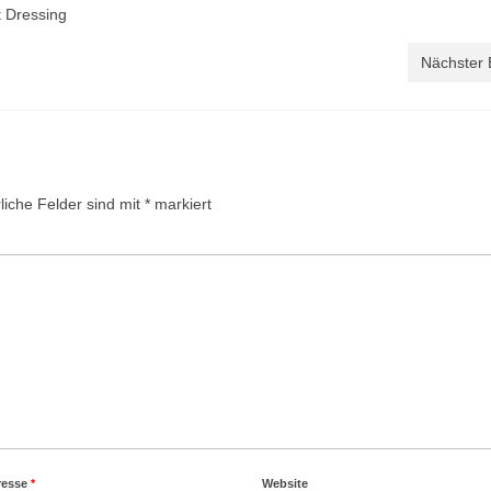
t Dressing
Nächster 
liche Felder sind mit
*
markiert
resse
*
Website