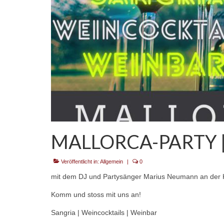
MALLORCA-PARTY |
Veröffentlicht in:
Allgemein
|
0
mit dem DJ und Partysänger Marius Neumann an der K
Komm und stoss mit uns an!
Sangria | Weincocktails | Weinbar