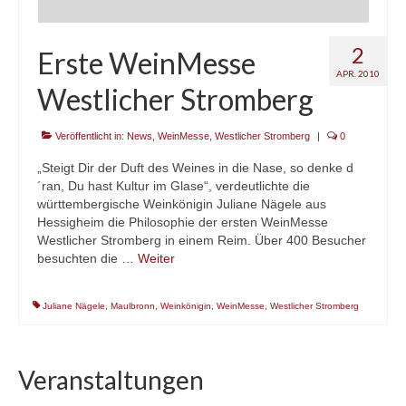
2
Erste WeinMesse
APR. 2010
Westlicher Stromberg
Veröffentlicht in:
News
,
WeinMesse
,
Westlicher Stromberg
|
0
„Steigt Dir der Duft des Weines in die Nase, so denke d
´ran, Du hast Kultur im Glase“, verdeutlichte die
württembergische Weinkönigin Juliane Nägele aus
Hessigheim die Philosophie der ersten WeinMesse
Westlicher Stromberg in einem Reim. Über 400 Besucher
besuchten die …
Weiter
Juliane Nägele
,
Maulbronn
,
Weinkönigin
,
WeinMesse
,
Westlicher Stromberg
Veranstaltungen