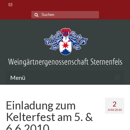
Suche
nach:
Menü
Aktuelles
Einladung zum
2
Veranstaltungen
JUNI 2010
Kelterfest am 5. &
Lage & Tradition
6.6.2010
Probieren & Kaufen