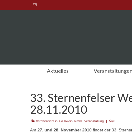
Aktuelles
Veranstaltunge
33. Sternenfelser W
28.11.2010
Veröffentlicht in:
Glühwein
,
News
,
Veranstaltung
|
0
Am
27. und 28. November 2010
findet der 33. Sterne