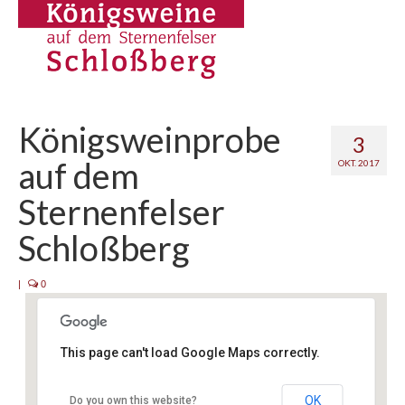
Kontakt
Königsweinprobe
3
auf dem
OKT. 2017
Sternenfelser
Schloßberg
|
0
This page can't load Google Maps correctly.
Schloßberg Sternenfels
OK
Do you own this website?