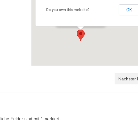
Schloßberg Sternenfels
OK
Do you own this website?
Schloßbergturm - Sternenfels
Veranstaltungen
Nächster 
liche Felder sind mit
*
markiert