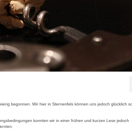
wierig begonnen. Wir hier in Sternenfels können uns jedoch glücklich s
rungsbedingungen konnten wir in einer frühen und kurzen Lese jedoch
ernten.