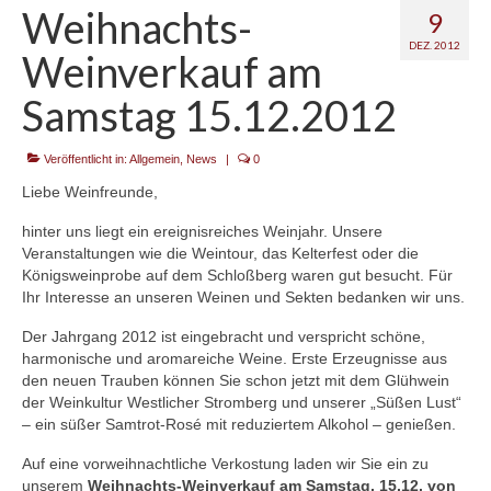
Weihnachts-
9
Kontakt
DEZ. 2012
Weinverkauf am
Samstag 15.12.2012
Veröffentlicht in:
Allgemein
,
News
|
0
Liebe Weinfreunde,
hinter uns liegt ein ereignisreiches Weinjahr. Unsere
Veranstaltungen wie die Weintour, das Kelterfest oder die
Königsweinprobe auf dem Schloßberg waren gut besucht. Für
Ihr Interesse an unseren Weinen und Sekten bedanken wir uns.
Der Jahrgang 2012 ist eingebracht und verspricht schöne,
harmonische und aromareiche Weine. Erste Erzeugnisse aus
den neuen Trauben können Sie schon jetzt mit dem Glühwein
der Weinkultur Westlicher Stromberg und unserer „Süßen Lust“
– ein süßer Samtrot-Rosé mit reduziertem Alkohol – genießen.
Auf eine vorweihnachtliche Verkostung laden wir Sie ein zu
unserem
Weihnachts-Weinverkauf am Samstag, 15.12. von