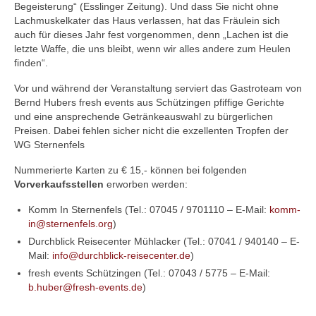
Begeisterung“ (Esslinger Zeitung). Und dass Sie nicht ohne
Lachmuskelkater das Haus verlassen, hat das Fräulein sich
auch für dieses Jahr fest vorgenommen, denn „Lachen ist die
letzte Waffe, die uns bleibt, wenn wir alles andere zum Heulen
finden“.
Vor und während der Veranstaltung serviert das Gastroteam von
Bernd Hubers fresh events aus Schützingen pfiffige Gerichte
und eine ansprechende Getränkeauswahl zu bürgerlichen
Preisen. Dabei fehlen sicher nicht die exzellenten Tropfen der
WG Sternenfels
Nummerierte Karten zu € 15,- können bei folgenden
Vorverkaufsstellen
erworben werden:
Komm In Sternenfels (Tel.: 07045 / 9701110 – E-Mail:
komm-
in@sternenfels.org
)
Durchblick Reisecenter Mühlacker (Tel.: 07041 / 940140 – E-
Mail:
info@durchblick-reisecenter.de
)
fresh events Schützingen (Tel.: 07043 / 5775 – E-Mail:
b.huber@fresh-events.de
)