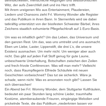
Befindlichkeiten, menschliche Regungen und selbstironischen
Witz, der aufs Zwerchfell zielt und ins Herz trifft.
Mit ihrem ureigenen Mix aus Entertainment, Plaudereien,
Liedern und Chansons zieht Frl. Wommy Wonder alle Register
und das Publikum in ihren Bann. In Sternenfels wird sie dabei
tatkräftig unterstützt von der bissfesten Schwester Bärbel, ihres
Zeichens staatlich exhumierte Pflegefachkraft auf 1-Euro-Basis.
Um was es inhaltlich geht? Um das Leben, das Universum und
den ganzen Rest. Um das, was uns umtreibt und uns ausmacht.
Eben um Liebe, Laster, Lippenstift, die drei L’s, die unsere
Existenz ausmachen. Um mehr nicht. Um weniger aber auch
nicht. Das gibt auf jeden Fall Stoff genug für gute Laune,
unbeschwerte Unterhaltung, Botschaften zwischen den Zeilen
und frech-frivole Conférencen. Was will man mehr? Vielleicht
noch, dass Raumpflegerin Elfriede Schäufele mit neuen
Geschichten vorbeischneit? Das tut sie sicherlich. Wäre ja
schade, wenn nicht. Was es ansonsten noch gibt? Lassen Sie
sich überraschen!
Ein Abend bei Frl. Wommy Wonder, dem Stuttgarter Kultfräulein,
bedeutet ein paar Stunden lang schöne Lieder, traumhafte
Kostüme, atemberaubende Frisuren, eingängige Melodien und
prickelnde Texte, die das Publikum „niederknien lassen vor